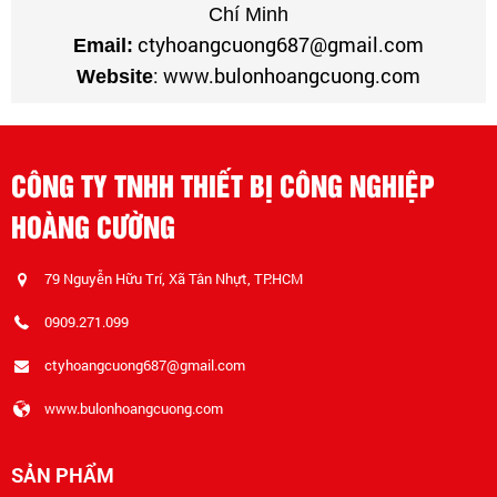
Chí Minh
ctyhoangcuong687@gmail.com
Email:
: www.bulonhoangcuong.com
Website
CÔNG TY TNHH THIẾT BỊ CÔNG NGHIỆP
HOÀNG CƯỜNG
79 Nguyễn Hữu Trí, Xã Tân Nhựt, TP.HCM
0909.271.099
ctyhoangcuong687@gmail.com
www.bulonhoangcuong.com
SẢN PHẨM