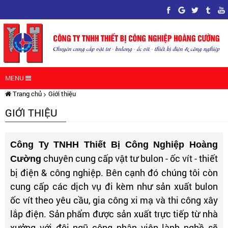
MENU
Trang chủ
Giới thiệu
$title_bar
$title_bar
$title_bar
$title_bar
$title_bar
GIỚI THIỆU
$title_bar
Công Ty TNHH Thiết Bị Công Nghiệp Hoàng
chuyên cung cấp vật tư bulon - ốc vít - thiết
Cường
bị điện & công nghiệp. Bên cạnh đó chúng tôi còn
cung cấp các dịch vụ đi kèm như sản xuất bulon
ốc vít theo yêu cầu, gia công xi mạ và thi công xây
lắp điện. Sản phẩm được sản xuất trực tiếp từ nhà
xưởng với đội ngũ công nhân viên lành nghề sẽ