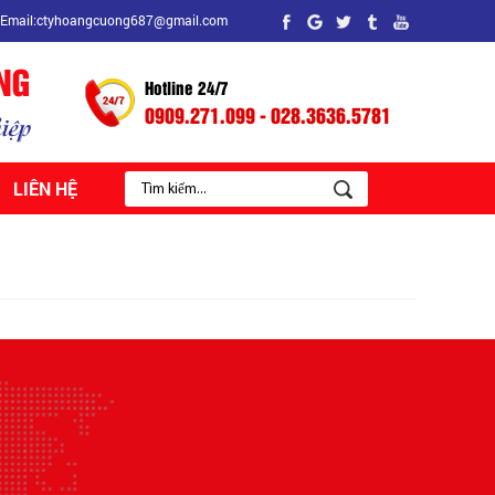
Email:ctyhoangcuong687@gmail.com
Hotline 24/7
0909.271.099 - 028.3636.5781
LIÊN HỆ