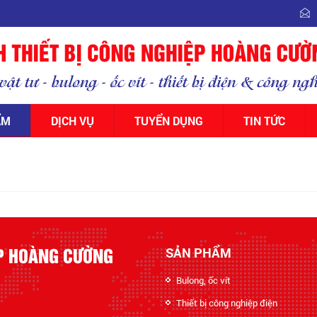
ẨM
DỊCH VỤ
TUYỂN DỤNG
TIN TỨC
ỆP HOÀNG CƯỜNG
SẢN PHẨM
Bulong, ốc vít
Thiết bị công nghiệp điện