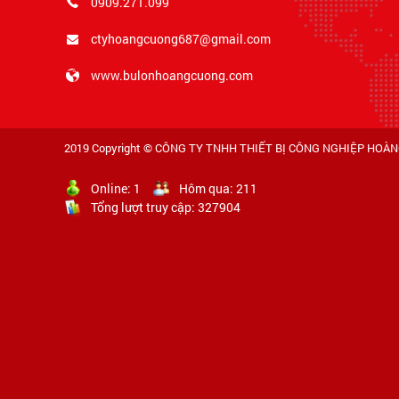
0909.271.099
HOÀNG
HOÀNG
ctyhoangcuong687@gmail.com
CƯỜNG
CƯỜNG
www.bulonhoangcuong.com
2019 Copyright ©
CÔNG TY TNHH THIẾT BỊ CÔNG NGHIỆP HOÀ
Online:
1
Hôm qua:
211
Tổng lượt truy cập:
327904