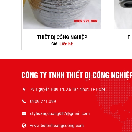
THIẾT BỊ CÔNG NGHIỆP
T
Giá:
Liên hệ
CÔNG TY TNHH THIẾT BỊ CÔNG NGHI
79 Nguyễn Hữu Trí, Xã Tân Nhựt, TP.HCM
0909.271.099
ctyhoangcuong687@gmail.com
www.bulonhoangcuong.com