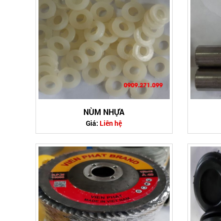
NÙM NHỰA
Giá:
Liên hệ