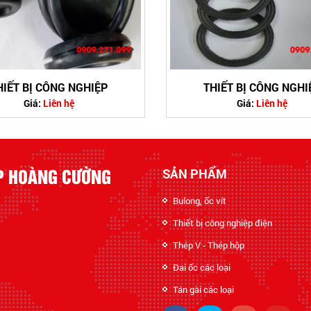
HIẾT BỊ CÔNG NGHIỆP
THIẾT BỊ CÔNG NGHI
Giá:
Liên hệ
Giá:
Liên hệ
ỆP HOÀNG CƯỜNG
SẢN PHẨM
Bulong, ốc vít
Thiết bị công nghiệp điện
Thép V - Thép hộp
Đai ốc các loại
Tán gài các loại