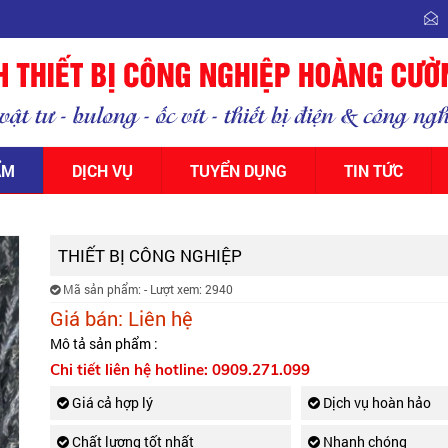
ẨM
DỊCH VỤ
TUYỂN DỤNG
TIN TỨC
THIẾT BỊ CÔNG NGHIỆP
Mã sản phẩm:
- Lượt xem: 2940
Giá bán:
Liên hệ
Mô tả sản phẩm :
Chi tiết liên hệ hotline:
0909.271.099
Giá cả hợp lý
Dịch vụ hoàn hảo
Chất lượng tốt nhất
Nhanh chóng