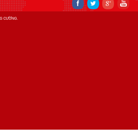
NG CƯỜNG
.