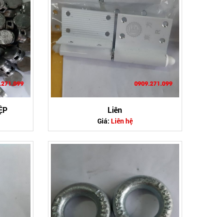
ỆP
Liên
Giá:
Liên hệ