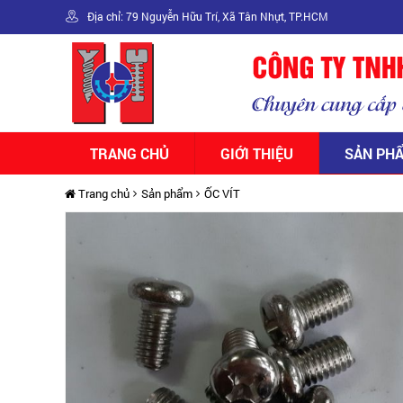
Địa chỉ: 79 Nguyễn Hữu Trí, Xã Tân Nhựt, TP.HCM
TRANG CHỦ
GIỚI THIỆU
SẢN PH
Trang chủ
Sản phẩm
ỐC VÍT
ỐC
ỐC
ỐC
ỐC
ỐC
ỐC
VÍT
VÍT
VÍT
VÍT
VÍT
VÍT