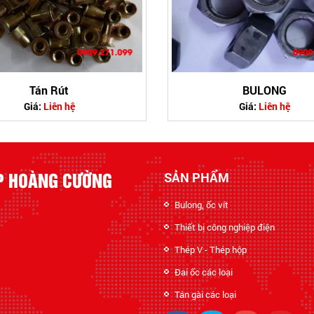
Tán Rút
BULONG
Giá:
Liên hệ
Giá:
Liên hệ
ỆP HOÀNG CƯỜNG
SẢN PHẨM
Bulong, ốc vít
Thiết bị công nghiệp điện
Thép V - Thép hộp
Đai ốc các loại
Tán gài các loại