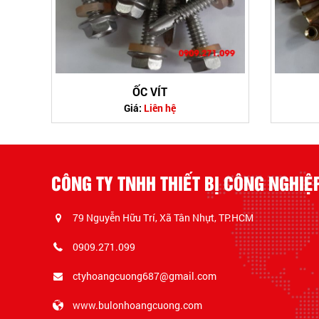
ỐC VÍT
Giá:
Liên hệ
CÔNG TY TNHH THIẾT BỊ CÔNG NGHI
79 Nguyễn Hữu Trí, Xã Tân Nhựt, TP.HCM
0909.271.099
ctyhoangcuong687@gmail.com
www.bulonhoangcuong.com